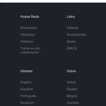
Nossa Rede
Links
Brusheezy
Ofertas
Vecteezy
Anunciantes
Videezy
Apoio
Torne-se um
DMCA
colaborador
Idiomas
Sobre
English
Sobre
Español
Equipe
Português
Blogue
Deutsch
Contato