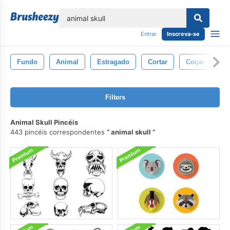
echar
Entrar
Inscreva-se
Fundo
Animal
Estragado
Cortar
Coçar
A
Filters
Animal Skull Pincéis
443 pincéis correspondentes
animal skull