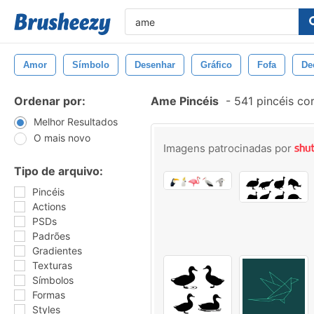
Amor
Símbolo
Desenhar
Gráfico
Fofa
De
Ordenar por:
Ame Pincéis
-
541 pincéis co
Melhor Resultados
O mais novo
Imagens patrocinadas por
Tipo de arquivo:
Pincéis
Actions
PSDs
Padrões
Gradientes
Texturas
Símbolos
Formas
Styles