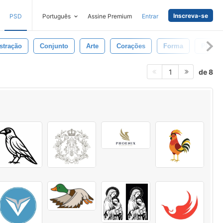
Inscreva-se
PSD
Português
Assine Premium
Entrar
ustração
Conjunto
Arte
Corações
Forma
Placa
de 8
1