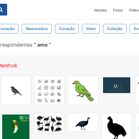
Vetores
Fotos
Vídeo
coração
Namorados
Coração
Vetor
Coleção
Il
rrespondentes
ame