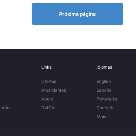
Próxima página
Links
Idiomas
Ofertas
English
Anunciantes
Español
Apoio
Português
rador
DMCA
Deutsch
Mais...