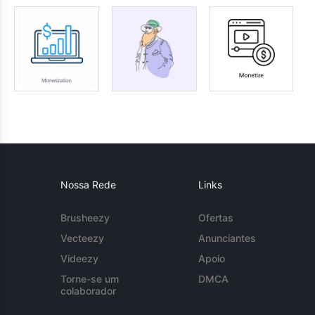
Nossa Rede
Links
Brusheezy
Ofertas
Vecteezy
Anunciantes
Videezy
Apoio
Torne-se um
DMCA
colaborador