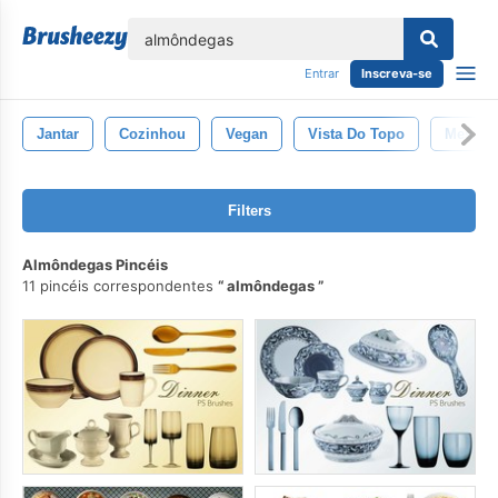
echar
Entrar
Inscreva-se
Jantar
Cozinhou
Vegan
Vista Do Topo
Mesa
Filters
Almôndegas Pincéis
11 pincéis correspondentes
almôndegas