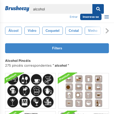
echar
Entrar
Inscreva-se
Álcool
Vidro
Coquetel
Cristal
Vinho
Bebi
Filters
Alcohol Pincéis
275 pincéis correspondentes
alcohol