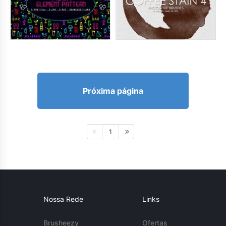
Próxima página
1
Nossa Rede
Links
Brusheezy
Ofertas