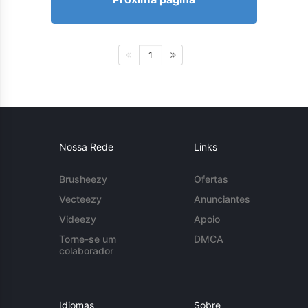
1
Nossa Rede
Links
Brusheezy
Ofertas
Vecteezy
Anunciantes
Videezy
Apoio
Torne-se um
DMCA
colaborador
Idiomas
Sobre