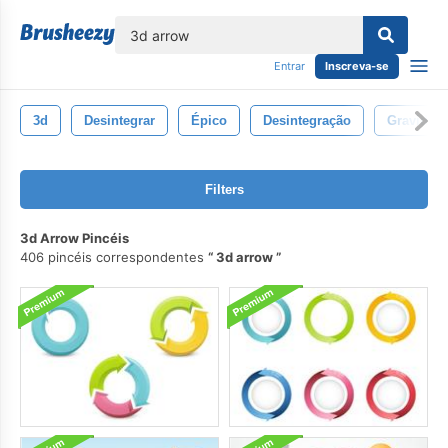
echar
Entrar
Inscreva-se
3d
Desintegrar
Épico
Desintegração
Gravidad
Filters
3d Arrow Pincéis
406 pincéis correspondentes
3d arrow