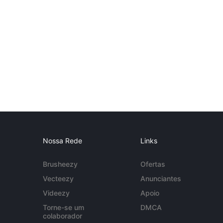
Nossa Rede
Links
Brusheezy
Ofertas
Vecteezy
Anunciantes
Videezy
Apoio
Torne-se um
DMCA
colaborador