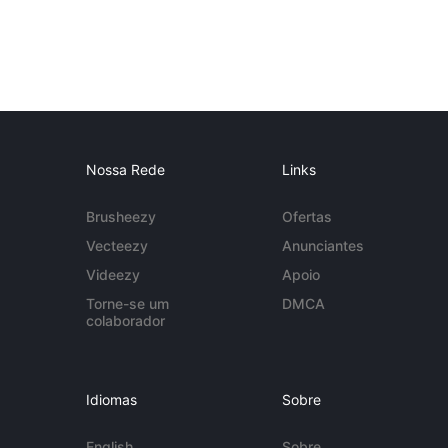
Nossa Rede
Links
Brusheezy
Ofertas
Vecteezy
Anunciantes
Videezy
Apoio
Torne-se um
DMCA
colaborador
Idiomas
Sobre
English
Sobre