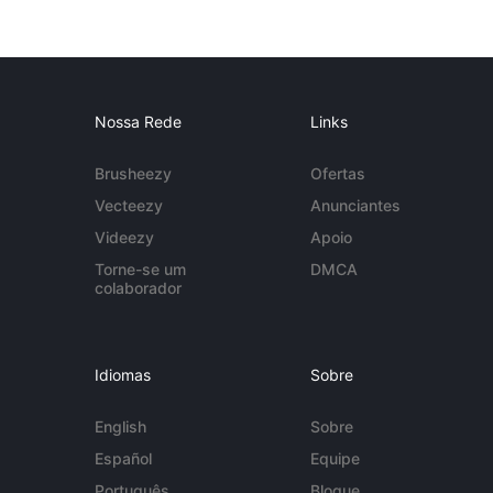
Nossa Rede
Links
Brusheezy
Ofertas
Vecteezy
Anunciantes
Videezy
Apoio
Torne-se um
DMCA
colaborador
Idiomas
Sobre
English
Sobre
Español
Equipe
Português
Blogue