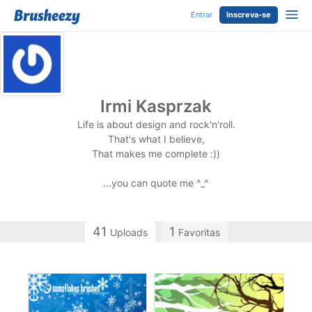
Entrar
Inscreva-se
Irmi Kasprzak
Life is about design and rock'n'roll.
That's what I believe,
That makes me complete :))
...you can quote me ^_^
41
1
Uploads
Favoritas