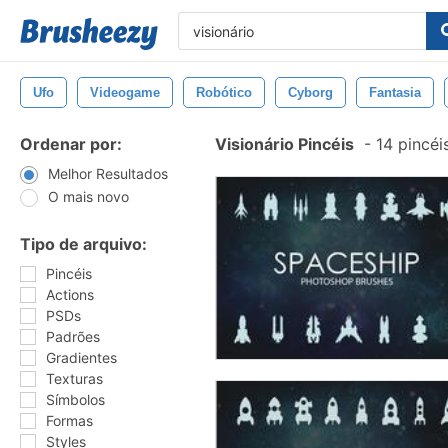
Ufo
Videogame
Robótico
Cyborg
Fantasia
Ordenar por:
Visionário Pincéis
-
14 pincéi
Melhor Resultados
O mais novo
Tipo de arquivo:
Pincéis
Actions
PSDs
Padrões
Gradientes
Texturas
Símbolos
Formas
Styles