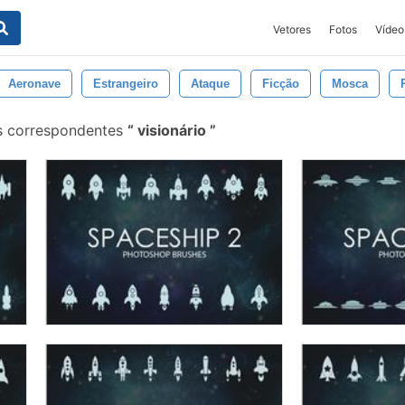
Vetores
Fotos
Vídeo
Aeronave
Estrangeiro
Ataque
Ficção
Mosca
s correspondentes
visionário