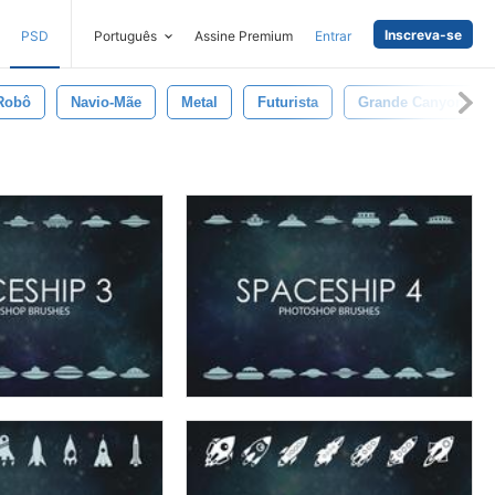
Inscreva-se
PSD
Português
Assine Premium
Entrar
Robô
Navio-Mãe
Metal
Futurista
Grande Canyon