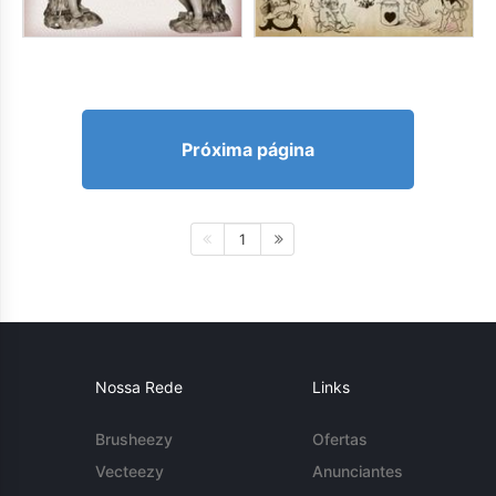
Próxima página
1
Nossa Rede
Links
Brusheezy
Ofertas
Vecteezy
Anunciantes