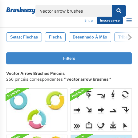
echar
Entrar
Inscreva-se
Setas; Flechas
Flecha
Desenhado À Mão
Tribal
Filters
Vector Arrow Brushes Pincéis
256 pincéis correspondentes
vector arrow brushes