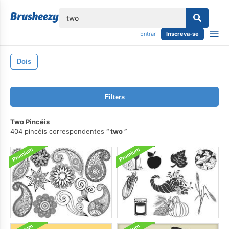
echar
Entrar
Inscreva-se
Dois
Filters
Two Pincéis
404 pincéis correspondentes
two