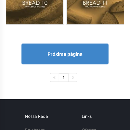
Próxima página
1
Nossa Rede
Links
Brusheezy
Ofertas