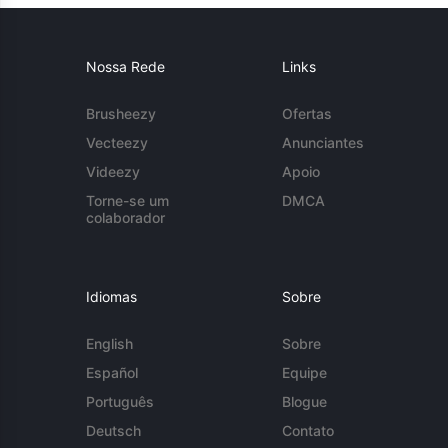
Nossa Rede
Links
Brusheezy
Ofertas
Vecteezy
Anunciantes
Videezy
Apoio
Torne-se um
DMCA
colaborador
Idiomas
Sobre
English
Sobre
Español
Equipe
Português
Blogue
Deutsch
Contato