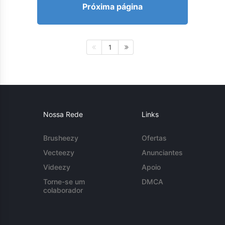
Próxima página
1
Nossa Rede
Links
Brusheezy
Ofertas
Vecteezy
Anunciantes
Videezy
Apoio
Torne-se um
DMCA
colaborador