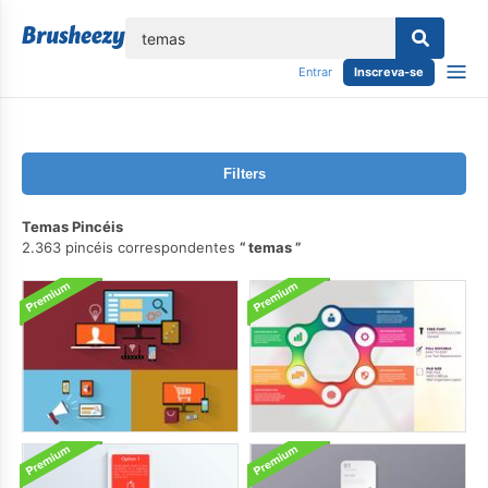
echar
Entrar
Inscreva-se
Filters
Temas Pincéis
2.363 pincéis correspondentes
temas