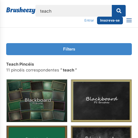
echar
Entrar
Inscreva-se
Filters
Teach Pincéis
11 pincéis correspondentes
teach