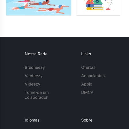
Nossa Rede
Links
Brusheezy
Ofertas
Vecteezy
Anunciantes
Videezy
Apoio
Torne-se um
DMCA
colaborador
Idiomas
Sobre