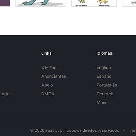
Links
Idiomas
Ofertas
English
Anunciantes
Español
Apoio
Português
rador
DMCA
Deutsch
Mais...
•
© 2026 Eezy LLC. Todos os direitos reservados
Te