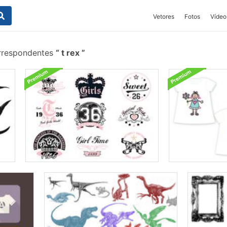
Vetores
Fotos
Vídeo
rrespondentes
t rex