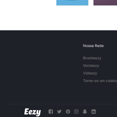
Nossa Rede
Brusheezy
Vecteezy
Videezy
Torne-se um colabo