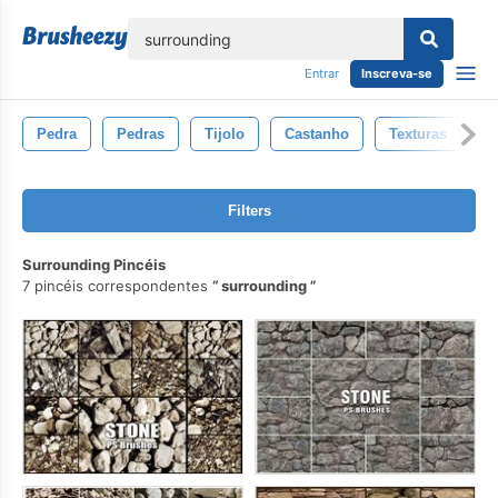
echar
Entrar
Inscreva-se
Pedra
Pedras
Tijolo
Castanho
Texturas
T
Filters
Surrounding Pincéis
7 pincéis correspondentes
surrounding