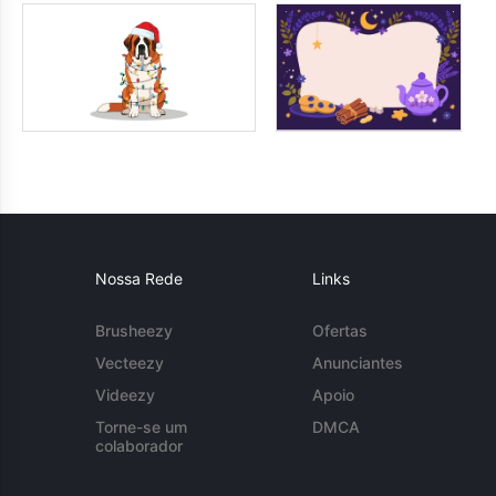
Nossa Rede
Links
Brusheezy
Ofertas
Vecteezy
Anunciantes
Videezy
Apoio
Torne-se um
DMCA
colaborador