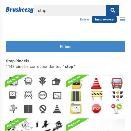
echar
Entrar
Inscreva-se
Filters
Stop Pincéis
1.148 pincéis correspondentes
stop