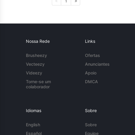
1
Nossa Rede
Links
Brusheezy
Ofertas
Vecteezy
Anunciantes
Videezy
Apoio
Torne-se um
DMCA
colaborador
Idiomas
Sobre
English
Sobre
Español
Equipe