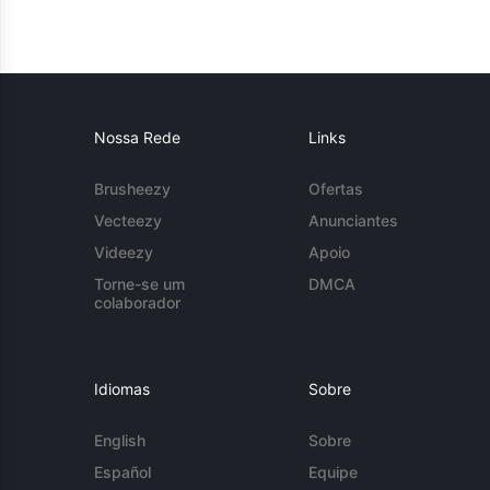
Nossa Rede
Links
Brusheezy
Ofertas
Vecteezy
Anunciantes
Videezy
Apoio
Torne-se um
DMCA
colaborador
Idiomas
Sobre
English
Sobre
Español
Equipe