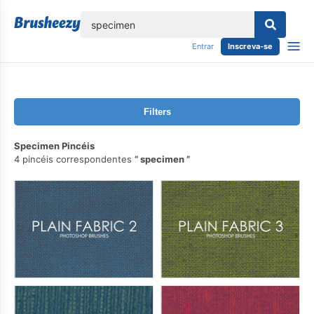
echar
Entrar
Inscreva-se
Filters
Specimen Pincéis
4 pincéis correspondentes
specimen