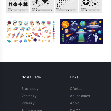
Nossa Rede
Links
Brusheezy
Ofertas
Vecteezy
Anunciantes
Videezy
Apoio
Torne-se um
DMCA