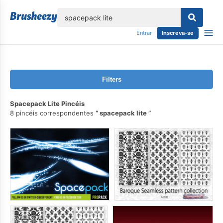
echar
Entrar
Inscreva-se
Filters
Spacepack Lite Pincéis
8 pincéis correspondentes
spacepack lite