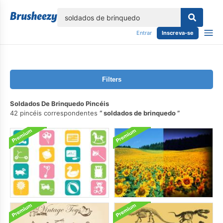
echar
Entrar
Inscreva-se
Filters
Soldados De Brinquedo Pincéis
42 pincéis correspondentes
soldados de brinquedo