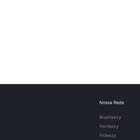
Nossa Rede
Brusheezy
Vecteezy
Videezy