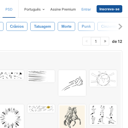
Inscreva-se
PSD
Português
Assine Premium
Entrar
Crânios
Tatuagem
Morte
Punk
Cinzento
de 12
1