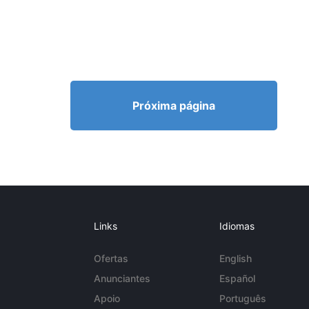
Próxima página
Links
Idiomas
Ofertas
English
Anunciantes
Español
Apoio
Português