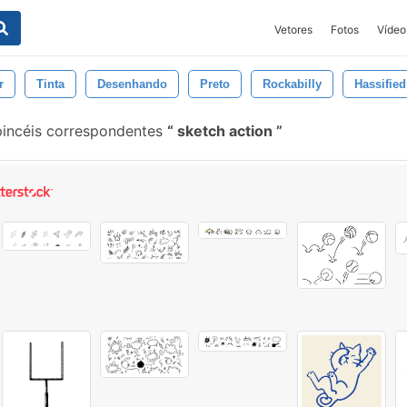
Vetores
Fotos
Vídeo
r
Tinta
Desenhando
Preto
Rockabilly
Hassified
incéis correspondentes
sketch action