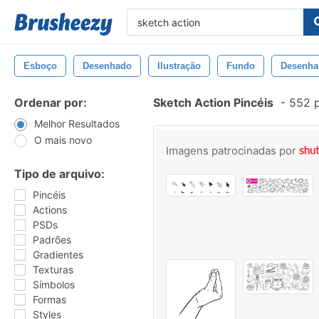
Esboço
Desenhado
Ilustração
Fundo
Desenha
Ordenar por:
Sketch Action Pincéis
-
552 p
Melhor Resultados
O mais novo
Imagens patrocinadas por
Tipo de arquivo:
Pincéis
Actions
PSDs
Padrões
Gradientes
Texturas
Símbolos
Formas
Styles