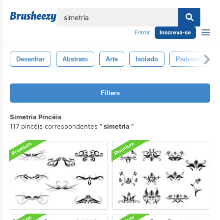
echar
Entrar
Inscreva-se
Desenhar
Abstrato
Arte
Isolado
Padronizar
Filters
Simetria Pincéis
117 pincéis correspondentes
simetria