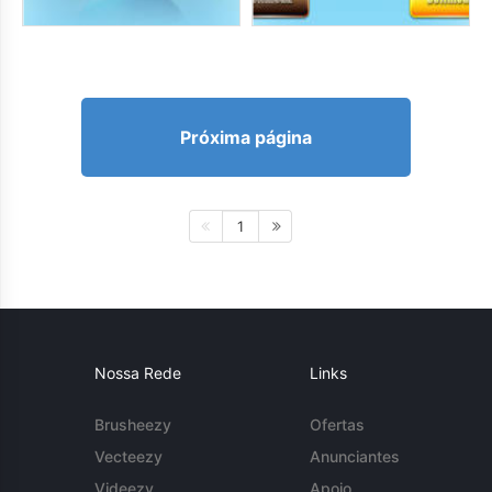
Próxima página
1
Nossa Rede
Links
Brusheezy
Ofertas
Vecteezy
Anunciantes
Videezy
Apoio