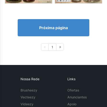
Próxima página
1
Nossa Rede
Links
Brusheezy
Ofertas
Vecteezy
Anunciantes
Videezy
Apoio