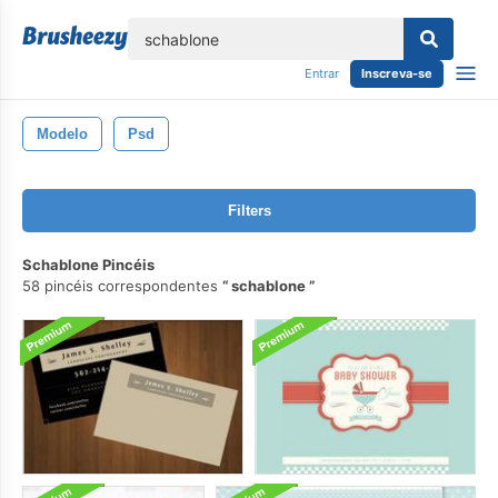
echar
Entrar
Inscreva-se
Modelo
Psd
Filters
Schablone Pincéis
58 pincéis correspondentes
schablone