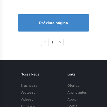
Próxima página
1
Nossa Rede
Links
Brusheezy
Ofertas
Vecteezy
Anunciantes
Videezy
Apoio
Torne-se um
DMCA