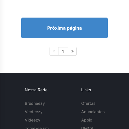
Próxima página
1
Nossa Rede
Links
Brusheezy
Ofertas
Vecteezy
Anunciantes
Videezy
Apoio
Torne-se um
DMCA