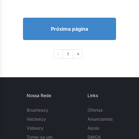
Próxima página
1
Nossa Rede
Links
Brusheezy
Ofertas
Vecteezy
Anunciantes
Videezy
Apoio
Torne-se um
DMCA