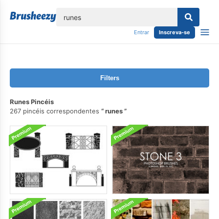
echar
Entrar
Inscreva-se
Filters
Runes Pincéis
267 pincéis correspondentes
runes