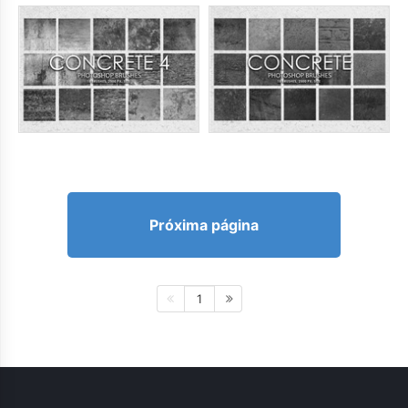
Próxima página
1