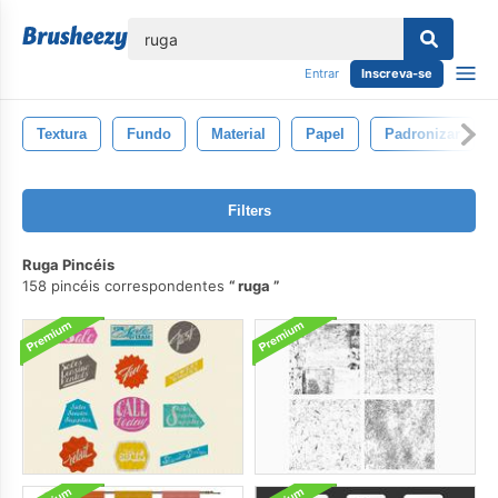
echar
Entrar
Inscreva-se
Textura
Fundo
Material
Papel
Padronizar
Filters
Ruga Pincéis
158 pincéis correspondentes
ruga