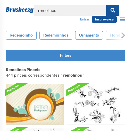
echar
Entrar
Inscreva-se
Redemoinho
Redemoinhos
Ornamento
Floral
Filters
Remolinos Pincéis
444 pincéis correspondentes
remolinos