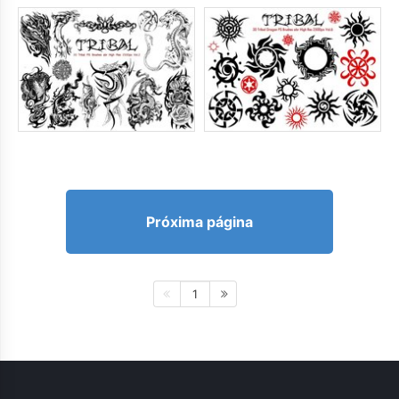
Próxima página
1