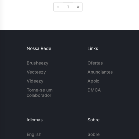
1
Nossa Rede
Links
Brusheezy
Ofertas
Vecteezy
Anunciantes
Videezy
Apoio
Torne-se um
DMCA
colaborador
Idiomas
Sobre
English
Sobre