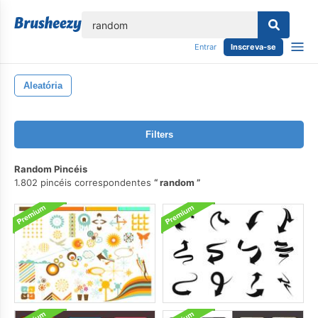
echar
Entrar
Inscreva-se
Aleatória
Filters
Random Pincéis
1.802 pincéis correspondentes
random