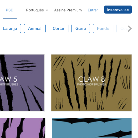
Inscreva-se
PSD
Português
Assine Premium
Entrar
Laranja
Animal
Cortar
Garra
Fundo
Coçar