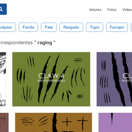
Vetores
Fotos
Vídeo
olpear
Ferida
Pata
Rasgado
Tigre
Farrapo
orrespondentes
raging