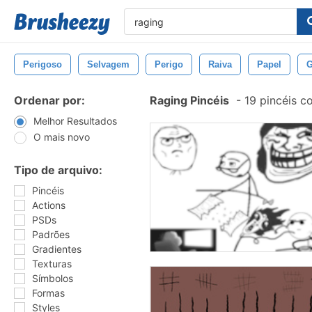
Perigoso
Selvagem
Perigo
Raiva
Papel
G
Ordenar por:
Raging Pincéis
-
19 pincéis c
Melhor Resultados
O mais novo
Tipo de arquivo:
Pincéis
Actions
PSDs
Padrões
Gradientes
Texturas
Símbolos
Formas
Styles