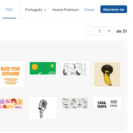
Inscreva-se
PSD
Português
Assine Premium
Entrar
de 31
1