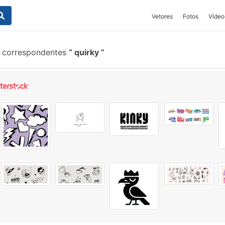
Vetores
Fotos
Vídeo
s correspondentes
quirky