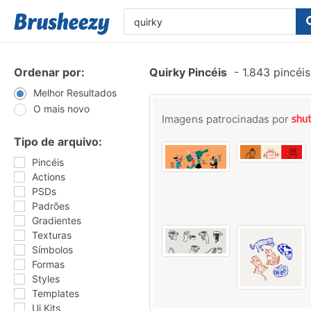
Ordenar por:
Quirky Pincéis
-
1.843 pincéi
Melhor Resultados
O mais novo
Imagens patrocinadas por
Tipo de arquivo:
Pincéis
Actions
PSDs
Padrões
Gradientes
Texturas
Símbolos
Formas
Styles
Templates
Ui Kits