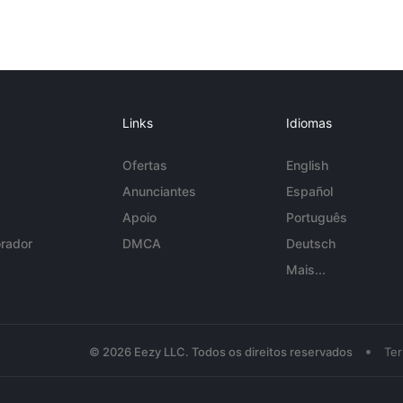
Links
Idiomas
Ofertas
English
Anunciantes
Español
Apoio
Português
rador
DMCA
Deutsch
Mais...
•
© 2026 Eezy LLC. Todos os direitos reservados
Te