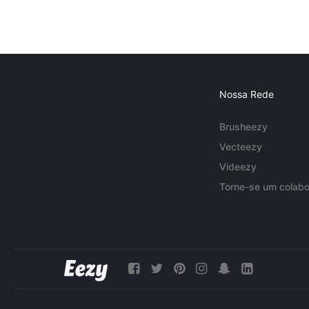
Nossa Rede
Brusheezy
Vecteezy
Videezy
Torne-se um colabo