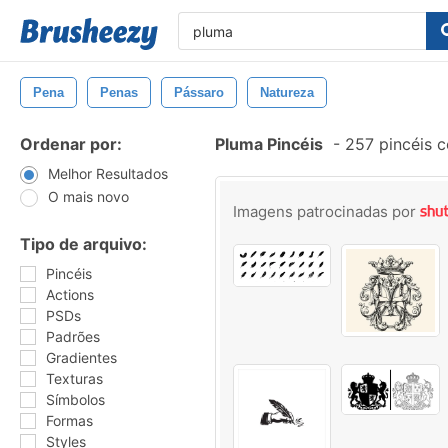
Pena
Penas
Pássaro
Natureza
Ordenar por:
Pluma Pincéis
-
257 pincéis 
Melhor Resultados
O mais novo
Imagens patrocinadas por
Tipo de arquivo:
Pincéis
Actions
PSDs
Padrões
Gradientes
Texturas
Símbolos
Formas
Styles