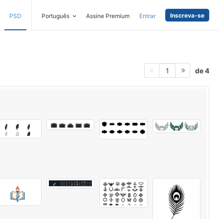
Inscreva-se
PSD
Português
Assine Premium
Entrar
de 4
1