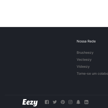
Nossa Rede
Brusheezy
Vecteezy
Videezy
Torne-se um colabo