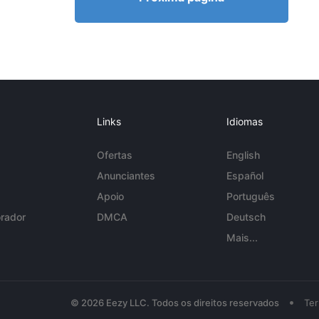
Links
Idiomas
Ofertas
English
Anunciantes
Español
Apoio
Português
rador
DMCA
Deutsch
Mais...
•
© 2026 Eezy LLC. Todos os direitos reservados
Te