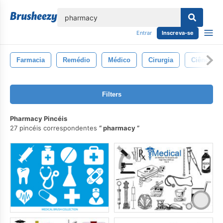
echar
Entrar
Inscreva-se
Farmacia
Remédio
Médico
Cirurgia
Ciência
Filters
Pharmacy Pincéis
27 pincéis correspondentes
pharmacy