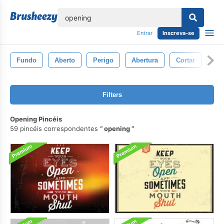
echar
Entrar
Inscreva-se
Fundo
Aberto
Perigo
Abertura
Cortar
Fer
Filters
Opening Pincéis
59 pincéis correspondentes
opening