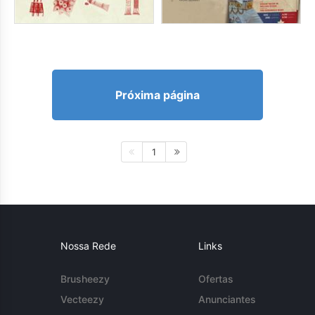
Próxima página
1
Nossa Rede
Links
Brusheezy
Ofertas
Vecteezy
Anunciantes