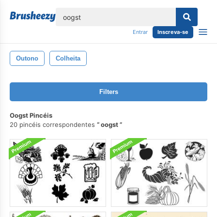
echar
Entrar
Inscreva-se
Outono
Colheita
Filters
Oogst Pincéis
20 pincéis correspondentes
oogst