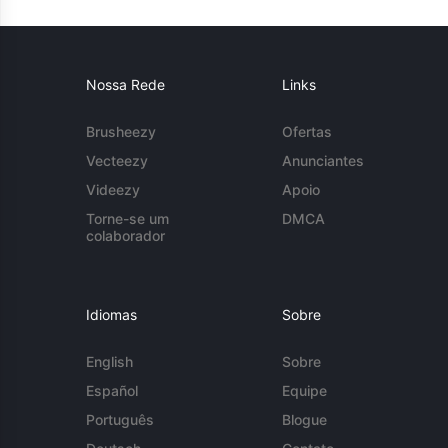
Nossa Rede
Links
Brusheezy
Ofertas
Vecteezy
Anunciantes
Videezy
Apoio
Torne-se um
DMCA
colaborador
Idiomas
Sobre
English
Sobre
Español
Equipe
Português
Blogue