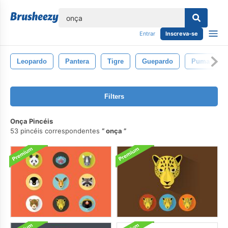
echar
Entrar
Inscreva-se
Leopardo
Pantera
Tigre
Guepardo
Puma
Filters
Onça Pincéis
53 pincéis correspondentes
onça