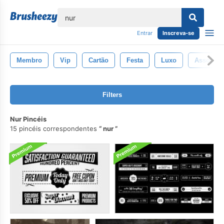
echar
Entrar
Inscreva-se
Membro
Vip
Cartão
Festa
Luxo
Associaç
Filters
Nur Pincéis
15 pincéis correspondentes
nur