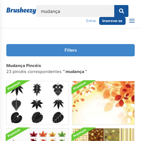
echar
Entrar
Inscreva-se
Filters
Mudança Pincéis
23 pincéis correspondentes
mudança