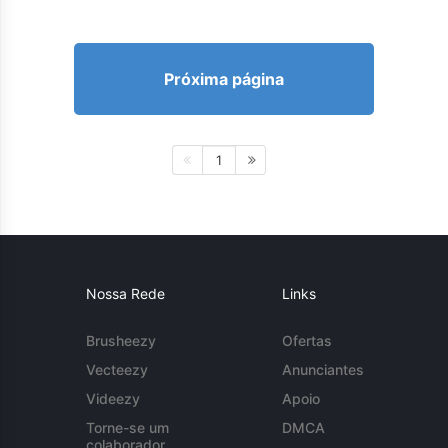
Próxima página
1
Nossa Rede
Links
Brusheezy
Ofertas
Vecteezy
Anunciantes
Videezy
Apoio
Torne-se um
DMCA
colaborador