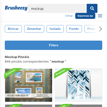
echar
Entrar
Inscreva-se
Brincar
Desenhar
Isolado
Fundo
Preto
P
Filters
Mockup Pincéis
844 pincéis correspondentes
mockup