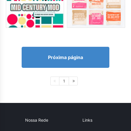
Próxima página
1
Nossa Rede
Links