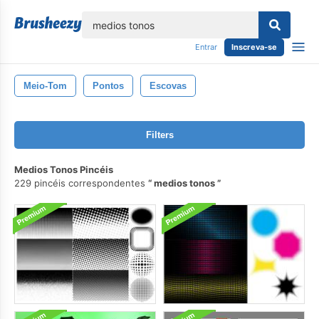
echar
Entrar
Inscreva-se
Meio-Tom
Pontos
Escovas
Filters
Medios Tonos Pincéis
229 pincéis correspondentes
medios tonos