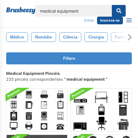
echar
Entrar
Inscreva-se
Médico
Remédio
Ciência
Cirurgia
Farmacia
Filters
Medical Equipment Pincéis
233 pincéis correspondentes
medical equipment