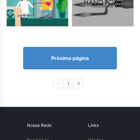
Próxima página
1
Nossa Rede
Links
Brusheezy
Ofertas