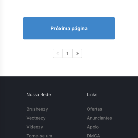
Próxima página
1
Nossa Rede
Links
Brusheezy
Ofertas
Vecteezy
Anunciantes
Videezy
Apoio
Torne-se um
DMCA