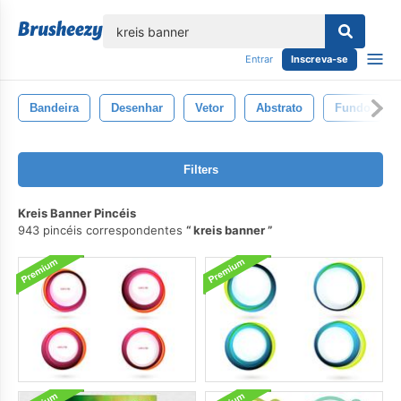
echar
Entrar
Inscreva-se
Bandeira
Desenhar
Vetor
Abstrato
Fundo
Filters
Kreis Banner Pincéis
943 pincéis correspondentes
kreis banner