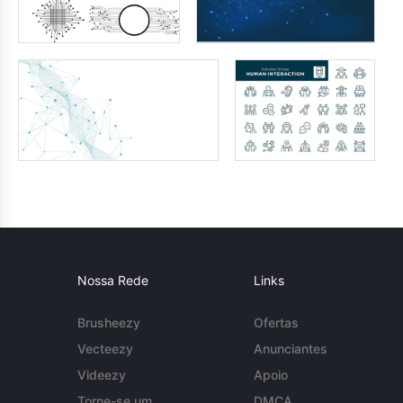
Nossa Rede
Links
Brusheezy
Ofertas
Vecteezy
Anunciantes
Videezy
Apoio
Torne-se um
DMCA