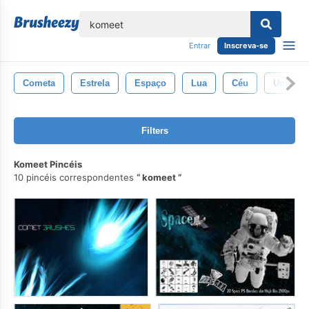
echar
Entrar
Inscreva-se
Cometa
Estrela
Espaço
Lua
Céu
Univers
Filters
Komeet Pincéis
10 pincéis correspondentes
komeet