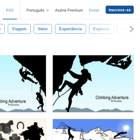
Inscreva-se
PSD
Português
Assine Premium
Entrar
o
Viagem
Vetor
Experiência
Explorar
Parceria