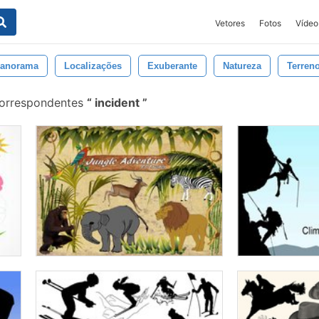
Vetores
Fotos
Vídeo
anorama
Localizações
Exuberante
Natureza
Terren
correspondentes
incident