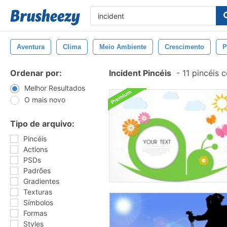
Aventura
Clima
Meio Ambiente
Crescimento
P
Ordenar por:
Incident Pincéis
-
11 pincéis 
Melhor Resultados
O mais novo
Tipo de arquivo:
Pincéis
Actions
PSDs
Padrões
Gradientes
Texturas
Símbolos
Formas
Styles