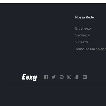
Nossa Rede
Brusheezy
Vecteezy
Videezy
Torne-se um colabo