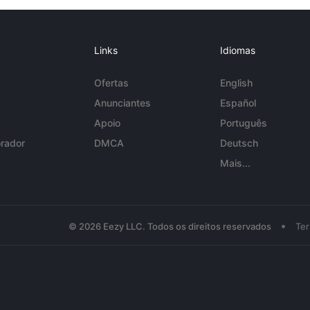
Links
Idiomas
Ofertas
English
Anunciantes
Español
Apoio
Português
rador
DMCA
Deutsch
Mais...
•
© 2026 Eezy LLC. Todos os direitos reservados
Te