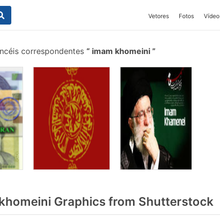
Vetores
Fotos
Vídeo
ncéis correspondentes
imam khomeini
homeini Graphics from Shutterstock