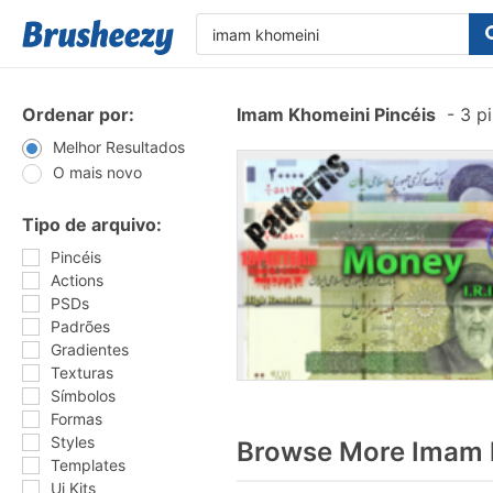
Ordenar por:
Imam Khomeini Pincéis
-
3 pi
Melhor Resultados
O mais novo
Tipo de arquivo:
Pincéis
Actions
PSDs
Padrões
Gradientes
Texturas
Símbolos
Formas
Styles
Browse More Imam k
Templates
Ui Kits