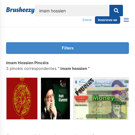
echar
Entrar
Inscreva-se
Filters
Imam Hossien Pincéis
3 pincéis correspondentes
imam hossien