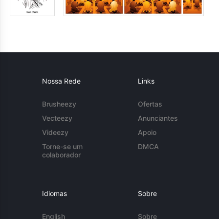
Nossa Rede
Links
Brusheezy
Ofertas
Vecteezy
Anunciantes
Videezy
Apoio
Torne-se um
DMCA
colaborador
Idiomas
Sobre
English
Sobre