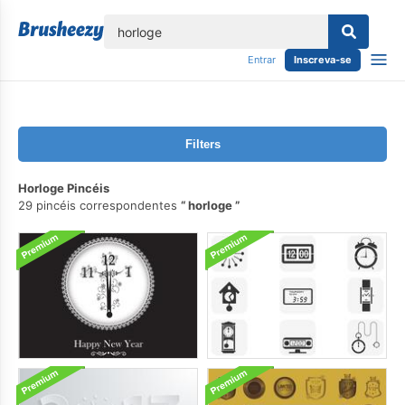
echar
Entrar
Inscreva-se
Filters
Horloge Pincéis
29 pincéis correspondentes
horloge