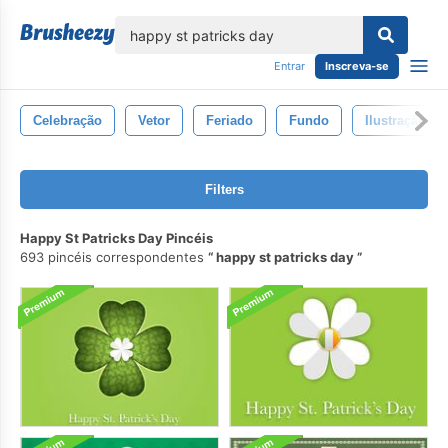
echar
Entrar
Inscreva-se
Celebração
Vetor
Feriado
Fundo
Ilustração
Filters
Happy St Patricks Day Pincéis
693 pincéis correspondentes
happy st patricks day