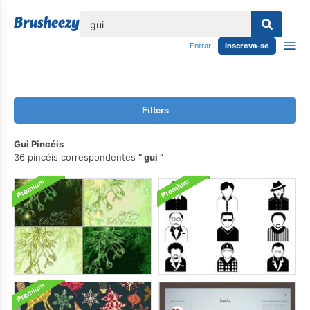
echar
Entrar
Inscreva-se
Filters
Gui Pincéis
36 pincéis correspondentes
gui