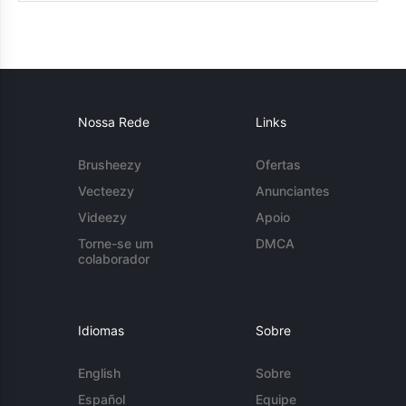
Nossa Rede
Links
Brusheezy
Ofertas
Vecteezy
Anunciantes
Videezy
Apoio
Torne-se um
DMCA
colaborador
Idiomas
Sobre
English
Sobre
Español
Equipe