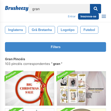
echar
Entrar
Inscreva-se
Inglaterra
Grã Bretanha
Logotipo
Futebol
Filters
Gran Pincéis
103 pincéis correspondentes
gran