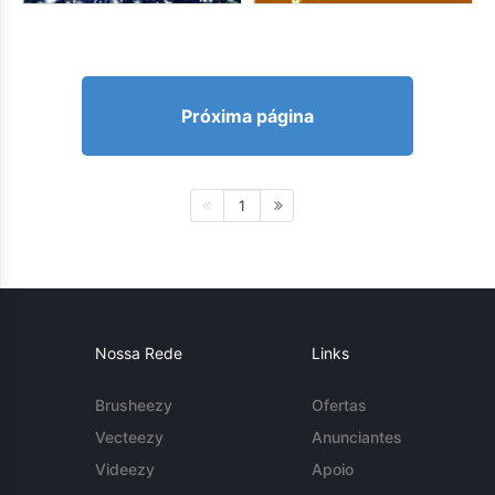
Próxima página
1
Nossa Rede
Links
Brusheezy
Ofertas
Vecteezy
Anunciantes
Videezy
Apoio